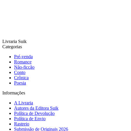
Livraria Suik
Categorias
Pré-venda
Romance
Não-ficção
Conto
Crônica
Poesia
Informações
A Livraria
Autores da Editora Suik
Política de Devolução
Política de Envio
Rastreio
Submissão de Originais 2026