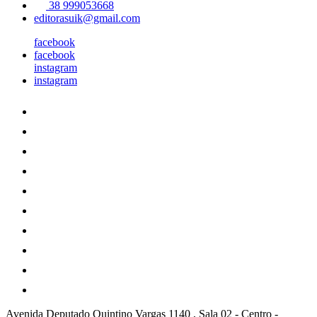
38 999053668
editorasuik@gmail.com
facebook
facebook
instagram
instagram
Avenida Deputado Quintino Vargas 1140 , Sala 02
-
Centro
-